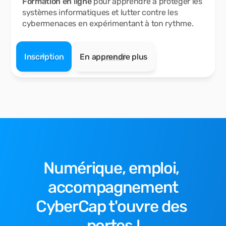
Formation
en ligne
pour apprendre à protéger les
systèmes informatiques et lutter contre les
cybermenaces en expérimentant à ton rythme.
Inscription
En apprendre plus
Numérique, emploi, 
accompagnement
CyberCap t'ouvre des 
portes !