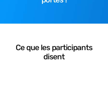
Ce que les participants
disent
L'activité était très amusante. 
[J'ai appréci
L'animateur qui était avec nous était 
l'animateur et
très gentil et nous aide si on a des 
aider les élè
difficultés. Le travail qu'on a fait était 
par étape, c
très amusant et le fait qu'on ait 
capacités des
travaillé avec les textes que nous 
avons créés nous donne beaucoup 
Enseignant
de liberté […]. Personnellement, j'ai 