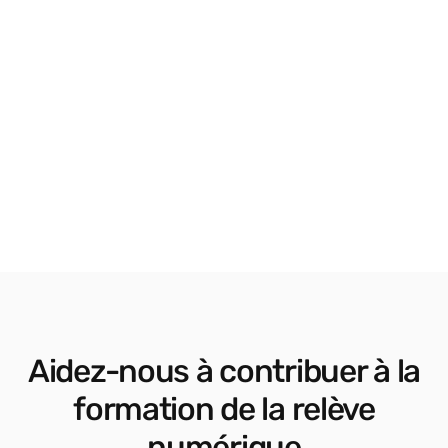
Collège Les
adoré l'activité.
Modélisation
Étudiante en secondaire 1
Chomedey-de-Maisonneuve
Design vectoriel
Aidez-nous à contribuer à la
formation de la relève
numérique