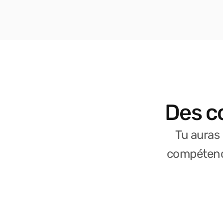
Des c
Tu auras
compétence