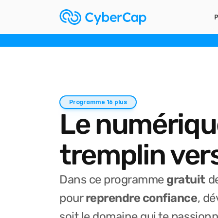
P
Recrutement en cours
 pour le prochain parcours : 21 septembre 2026 à mars 2
Programme 16 plus
Le numériq
tremplin vers
Dans ce programme
gratuit
de
pour
reprendre confiance
, dé
soit le domaine qui te passionn