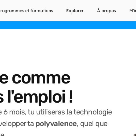
rogrammes et formations
Explorer
À propos
M'i
026 | 
Cliquez sur cette bande pour vous inscrire
 |
ue comme
 l'emploi !
 6 mois, tu utiliseras la technologie
velopper ta
polyvalence
, quel que
e.