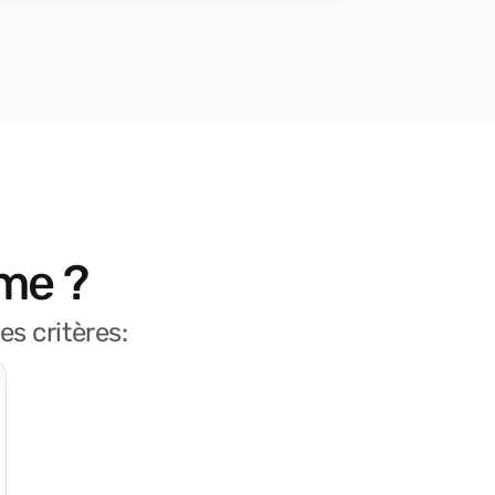
me ?
s critères: