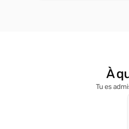
À q
Tu es admi