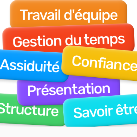
Travail d'équipe
Gestion du temps
Confianc
Assiduité
Présentation
Structure
Savoir êtr