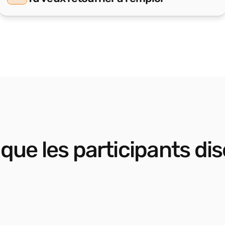
que les participants di
une 
Mon passage chez CyberCap a été 
marquant. En tant que nouvel arrivant, 
mes 
le programme m’a aidé à m’intégrer, à 
n 
reprendre confiance et à comprendre 