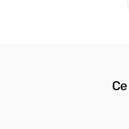
Ce 
Mon passage chez CyberCap a été 
expérience extrêmement 
enrichissante. J’ai pu approfondir 
compétences en multimédia, tout e