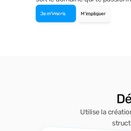
Je m'inscris
M'impliquer
Dé
Utilise la créat
struct