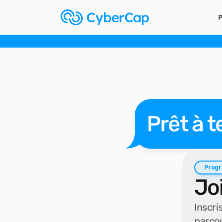
P
Inscriptions en cours
 | Prochain parcours : avril 2026 à septembre 2026 | 
Prêt à t
Progr
Jo
Inscri
parcou