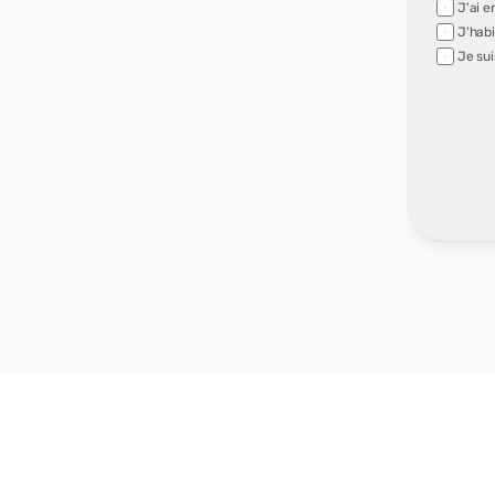
J'ai e
J'habi
Je sui