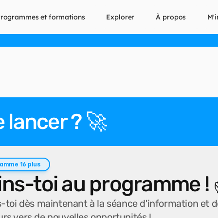
rogrammes et formations
Explorer
À propos
M'i
e lancer ? 🚀
amme 16 plus
ins-toi au programme ! 
s-toi dès maintenant à la séance d'information et 
rs vers de nouvelles opportunités !