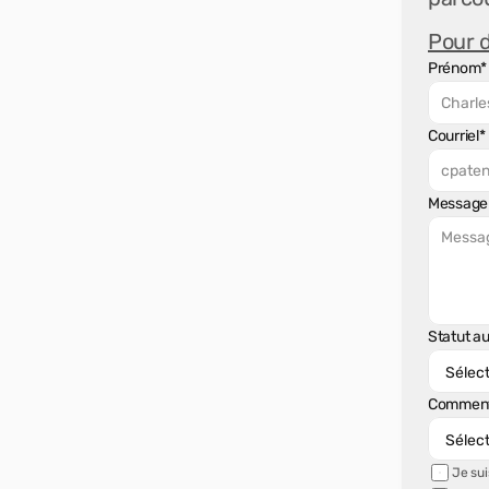
Pour d
Prénom*
Courriel*
Message
Statut a
Comment 
Je sui