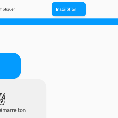
mpliquer
Inscription
✌️
démarre ton